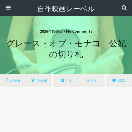
自作映画レーベル
2026年8月9日 • No Comments
グレース・オブ・モナコ 公妃
の切り札
Share
Tweet
Pin
Mail
SMS