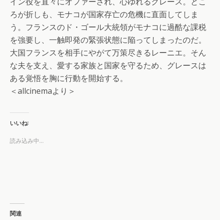
イン役を直々にオファーされ、心ゆれるグレース。とこ
ろが折しも、モナコが国家存亡の危機に直面してしま
う。フランスのド・ゴール大統領がモナコに過酷な課税
を強要し、一触即発の緊張状態に陥ってしまったのだ。
大国フランスを相手にやがて万策尽きるレーニエ。そん
な夫を支え、愛する家族と国家を守るため、グレースは
ある覚悟を胸に行動を開始する。
＜allcinemaより＞
いいね:
読み込み中…
関連