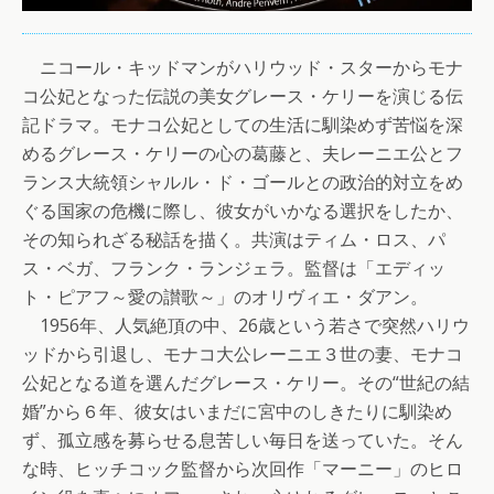
ニコール・キッドマンがハリウッド・スターからモナ
コ公妃となった伝説の美女グレース・ケリーを演じる伝
記ドラマ。モナコ公妃としての生活に馴染めず苦悩を深
めるグレース・ケリーの心の葛藤と、夫レーニエ公とフ
ランス大統領シャルル・ド・ゴールとの政治的対立をめ
ぐる国家の危機に際し、彼女がいかなる選択をしたか、
その知られざる秘話を描く。共演はティム・ロス、パ
ス・ベガ、フランク・ランジェラ。監督は「エディッ
ト・ピアフ～愛の讃歌～」のオリヴィエ・ダアン。
1956年、人気絶頂の中、26歳という若さで突然ハリウ
ッドから引退し、モナコ大公レーニエ３世の妻、モナコ
公妃となる道を選んだグレース・ケリー。その“世紀の結
婚”から６年、彼女はいまだに宮中のしきたりに馴染め
ず、孤立感を募らせる息苦しい毎日を送っていた。そん
な時、ヒッチコック監督から次回作「マーニー」のヒロ