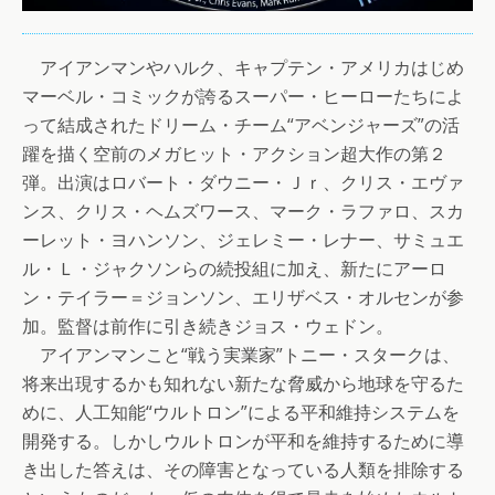
アイアンマンやハルク、キャプテン・アメリカはじめ
マーベル・コミックが誇るスーパー・ヒーローたちによ
って結成されたドリーム・チーム“アベンジャーズ”の活
躍を描く空前のメガヒット・アクション超大作の第２
弾。出演はロバート・ダウニー・Ｊｒ、クリス・エヴァ
ンス、クリス・ヘムズワース、マーク・ラファロ、スカ
ーレット・ヨハンソン、ジェレミー・レナー、サミュエ
ル・Ｌ・ジャクソンらの続投組に加え、新たにアーロ
ン・テイラー＝ジョンソン、エリザベス・オルセンが参
加。監督は前作に引き続きジョス・ウェドン。
アイアンマンこと“戦う実業家”トニー・スタークは、
将来出現するかも知れない新たな脅威から地球を守るた
めに、人工知能“ウルトロン”による平和維持システムを
開発する。しかしウルトロンが平和を維持するために導
き出した答えは、その障害となっている人類を排除する