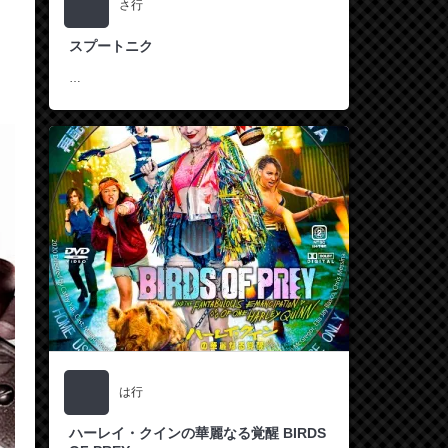
さ行
スプートニク
…
は行
ハーレイ・クインの華麗なる覚醒 BIRDS