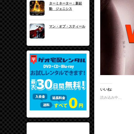
ターミネーター：新起
動 ジェニシス
マン・オブ・スティール
いいね:
読み込み中…