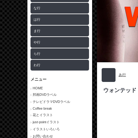
な行
は行
ま行
や行
ら行
わ行
あ行
メニュー
HOME
ウォンテッド
邦画DVDラベル
テレビドラマDVDラベル
Coffee break
花とイラスト
just-pointイラスト
イラストいろいろ
お問い合わせ