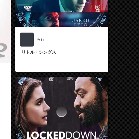
ら行
リトル・シングス
…