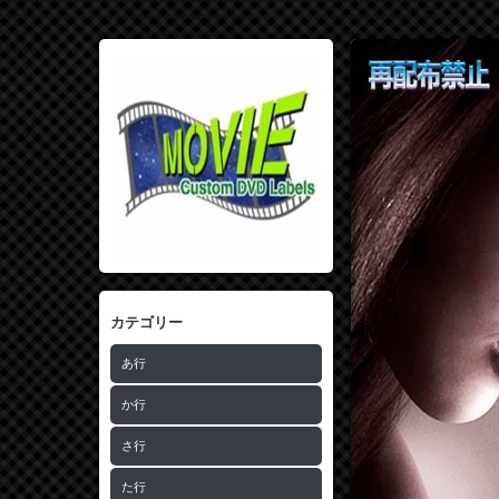
カテゴリー
あ行
か行
さ行
た行