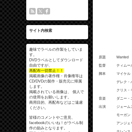
サイト内検索
趣味でラベルの作製をしていま
す。
原題 Wanted
DVDラベルとしてダウンロード
自由ですが、
監督 ティムール
再配布一切禁止！！
脚本 マイケル・
掲載画像の著作権・肖像権等は
CD/DVDの製作・販売元に帰属
デレク・ハ
します。
クリス・モ
掲載されている画像は、 個人で
の使用をお願いします。
音楽 ダニー・エ
商用目的、再配布などはご遠慮
出演 ジェームズ
ください。
モーガン・フ
皆様のコメントやご意見、
facebookのいいね！がラベル制
アンジェリー
作の励みとなります。
テレンス・ス