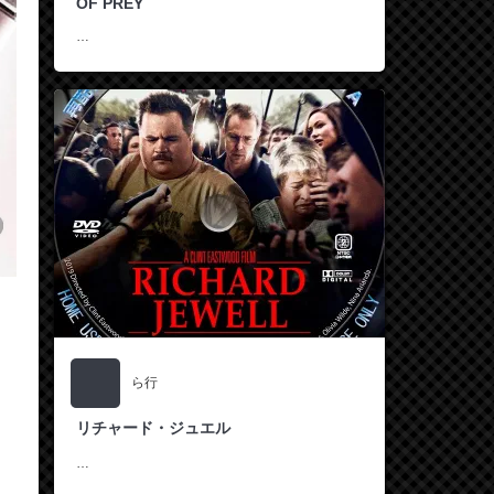
OF PREY
…
ら行
リチャード・ジュエル
…