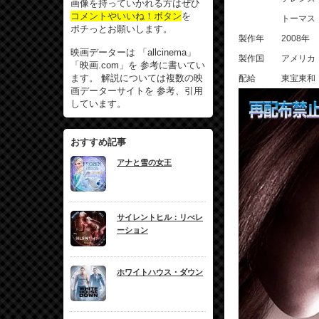
画像を持っていかれる方はぜひ
コメントやいいね！ボタン
を
トーマス・ク
ポチっとお願いします。
製作年 2008年
映画データーは 「allcinema」
製作国 アメリカ
「映画.com」を 参考に書いてい
ます。 解説については複数の映
配給 東宝東和
画データーサイトを 参考、引用
しています。
おすすめ記事
アナと雪の女王
サイレントヒル：リべレ
ーション
ホワイトハウス・ダウン