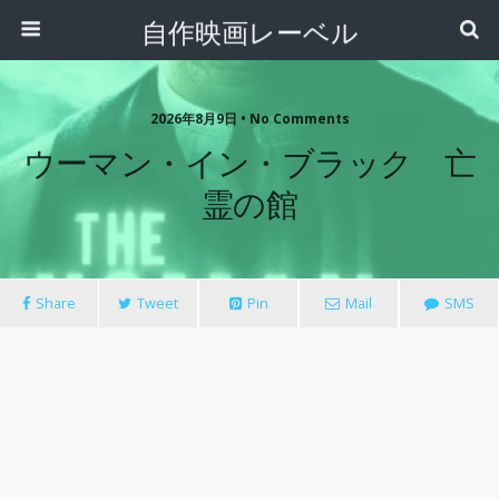
自作映画レーベル
2026年8月9日 • No Comments
ウーマン・イン・ブラック 亡
霊の館
Share
Tweet
Pin
Mail
SMS