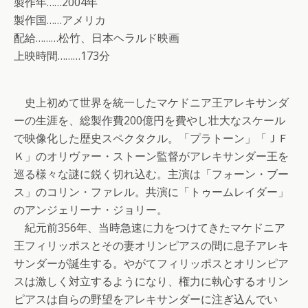
製作年……2004年
製作国……アメリカ
配給………松竹、日本ヘラルド映画
上映時間………173分
史上初めて世界を統一したマケドニア王アレキサンダ
ーの生涯を、総製作費200億円を費やし壮大なスケール
で映像化した歴史スペクタクル。「プラトーン」「ＪＦ
Ｋ」のオリヴァー・ストーン監督がアレキサンダー王を
巡る様々な謎に鋭く切れ込む。主演は「フォーン・ブー
ス」のコリン・ファレル。共演に「トゥームレイダー」
のアンジェリーナ・ジョリー。
紀元前356年、当時急速に力をつけてきたマケドニア
王フィリッポスとその妻オリンピアスの間に息子アレキ
サンダーが誕生する。やがてフィリッポスとオリンピア
スは激しく対立するようになり、権力に執心するオリン
ピアスは自らの野望をアレキサンダーに注ぎ込んでい