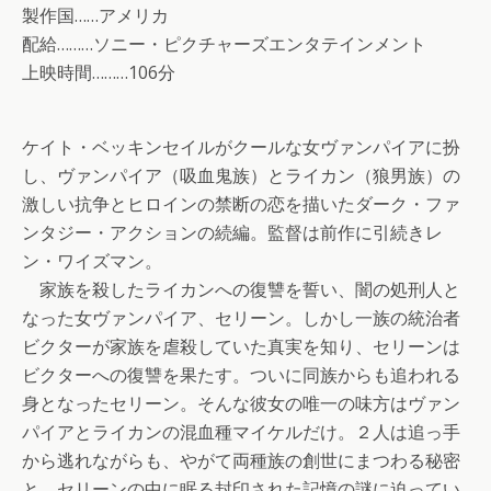
製作国……アメリカ
配給………ソニー・ピクチャーズエンタテインメント
上映時間………106分
ケイト・ベッキンセイルがクールな女ヴァンパイアに扮
し、ヴァンパイア（吸血鬼族）とライカン（狼男族）の
激しい抗争とヒロインの禁断の恋を描いたダーク・ファ
ンタジー・アクションの続編。監督は前作に引続きレ
ン・ワイズマン。
家族を殺したライカンへの復讐を誓い、闇の処刑人と
なった女ヴァンパイア、セリーン。しかし一族の統治者
ビクターが家族を虐殺していた真実を知り、セリーンは
ビクターへの復讐を果たす。ついに同族からも追われる
身となったセリーン。そんな彼女の唯一の味方はヴァン
パイアとライカンの混血種マイケルだけ。２人は追っ手
から逃れながらも、やがて両種族の創世にまつわる秘密
と、セリーンの中に眠る封印された記憶の謎に迫ってい