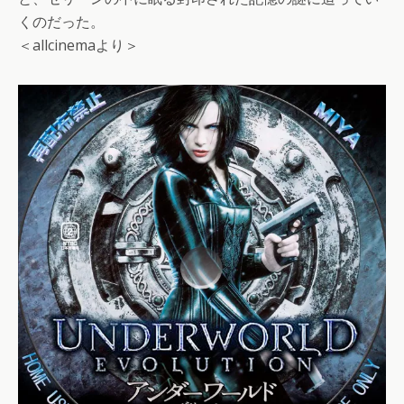
くのだった。
＜allcinemaより＞