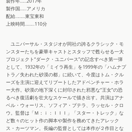
製作年……2017年
製作国……アメリカ
配給………東宝東和
上映時間………110分
ユニバーサル・スタジオが同社の誇るクラシック・モ
ンスターたちを豪華キャストとスタッフで甦らせる一大
プロジェクト“ダーク・ユニバース”の記念すべき第一弾
として、1932年の「ミイラ再生」を1999年の「ハムナプ
トラ／失われた砂漠の都」に続いて、今度はトム・クル
ーズを主演に迎えてリブートしたアドベンチャー・ホラ
ー大作。砂漠の地下深くに封印された邪悪な“王女”の恐
るべき復活劇を壮大なスケールで描き出す。共演はアナ
ベル・ウォーリス、ソフィア・ブテラ、ラッセル・クロ
ウ。監督は「Ｍ：ｉ：ＩＩＩ」「スター・トレック」な
ど数々のヒット作の脚本や製作を務めてきたアレック
ス・カーツマン。長編の監督としては本作が２作目とな