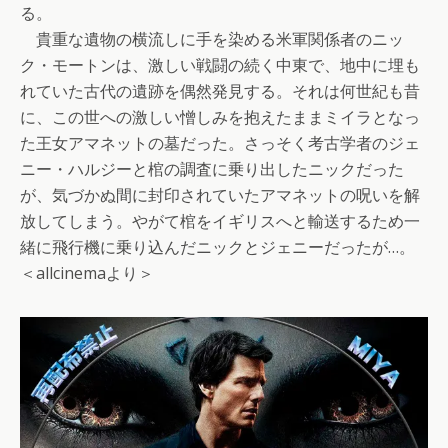
る。
貴重な遺物の横流しに手を染める米軍関係者のニッ
ク・モートンは、激しい戦闘の続く中東で、地中に埋も
れていた古代の遺跡を偶然発見する。それは何世紀も昔
に、この世への激しい憎しみを抱えたままミイラとなっ
た王女アマネットの墓だった。さっそく考古学者のジェ
ニー・ハルジーと棺の調査に乗り出したニックだった
が、気づかぬ間に封印されていたアマネットの呪いを解
放してしまう。やがて棺をイギリスへと輸送するため一
緒に飛行機に乗り込んだニックとジェニーだったが…。
＜allcinemaより＞