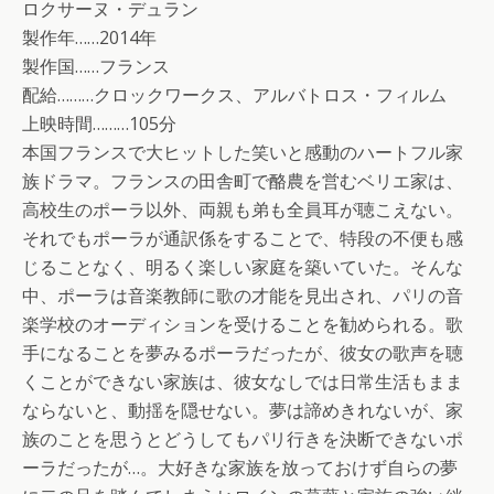
ロクサーヌ・デュラン
製作年……2014年
製作国……フランス
配給………クロックワークス、アルバトロス・フィルム
上映時間………105分
本国フランスで大ヒットした笑いと感動のハートフル家
族ドラマ。フランスの田舎町で酪農を営むベリエ家は、
高校生のポーラ以外、両親も弟も全員耳が聴こえない。
それでもポーラが通訳係をすることで、特段の不便も感
じることなく、明るく楽しい家庭を築いていた。そんな
中、ポーラは音楽教師に歌の才能を見出され、パリの音
楽学校のオーディションを受けることを勧められる。歌
手になることを夢みるポーラだったが、彼女の歌声を聴
くことができない家族は、彼女なしでは日常生活もまま
ならないと、動揺を隠せない。夢は諦めきれないが、家
族のことを思うとどうしてもパリ行きを決断できないポ
ーラだったが…。大好きな家族を放っておけず自らの夢